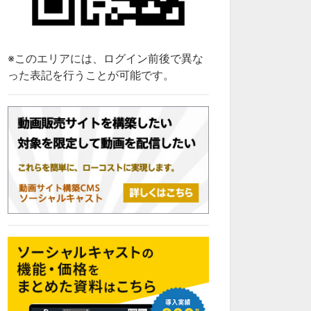
※このエリアには、ログイン前後で異な
った表記を行うことが可能です。
07:26
11:38
🎥システム概要説明：ソーシャルキャストを動画で知る
🎥動画の登録：ソーシャルキャストを動画で知る
無料
無料
0
157
0
296