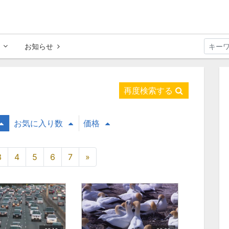
お知らせ
再度検索する
お気に入り数
価格
3
4
5
6
7
»