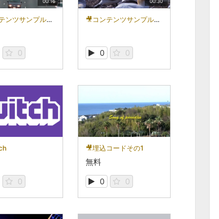
00:16
00:30
🎥コンテンツサンプル②
🎥コンテンツサンプル①
0
0
0
ch
🎥埋込コードその1
無料
0
0
0