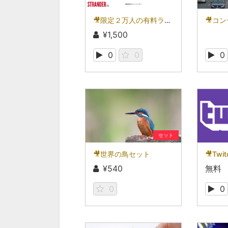
🎥限定２万人の有料ライブ配信
¥1,500
0
0
0
セット
🎥世界の鳥セット
🎥Twit
¥540
無料
0
0