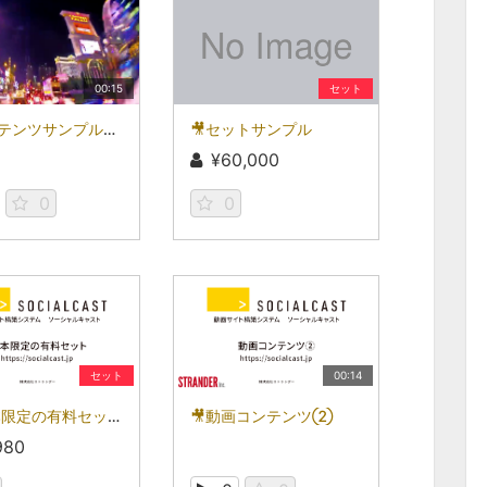
00:15
セット
🎥コンテンツサンプル③
🎥セットサンプル
¥60,000
0
0
セット
00:14
🎥50本限定の有料セット
🎥動画コンテンツ②
980