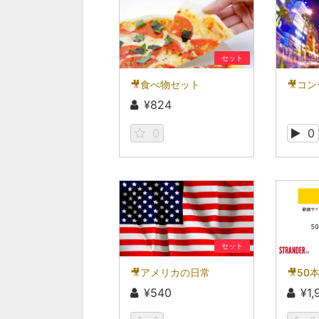
セット
🎥食べ物セット
¥824
0
0
セット
🎥アメリカの日常
¥540
¥1,