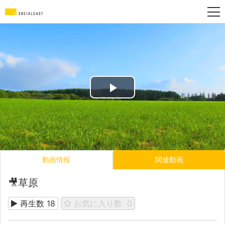
Play
Video
動画情報
関連動画
🎥草原
再生数
18
お気に入り数
0