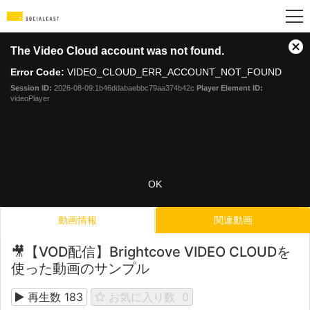
This
The Video Cloud account was not found.
is
Cl
a
Mo
Error Code:
VIDEO_CLOUD_ERR_ACCOUNT_NOT_FOUND
modal
Dia
Session ID:
2026-08-09:1b46ddabaebbc79aa374b42c
Player Element ID:
window.
videoPlayer
OK
動画情報
関連動画
🎥【VOD配信】Brightcove VIDEO CLOUD‎を
使った動画のサンプル
再生数
183
お気に入り数
0