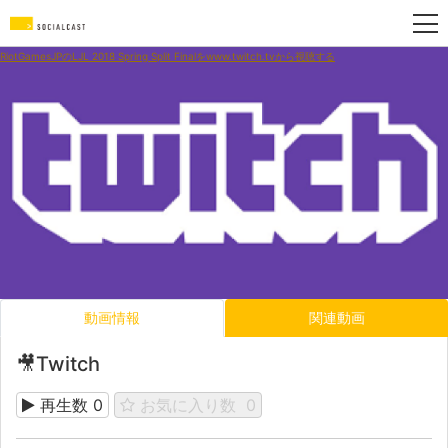
RiotGamesJPのLJL 2018 Spring Split Finalをwww.twitch.tvから視聴する
動画情報
関連動画
🎥Twitch
再生数
0
お気に入り数
0