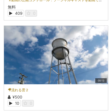
無料
409
0
00:13
🎥流れる雲２
¥500
10
0