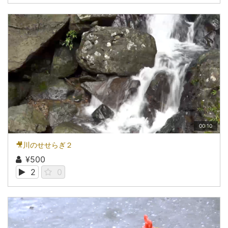
00:10
🎥川のせせらぎ２
¥500
2
0