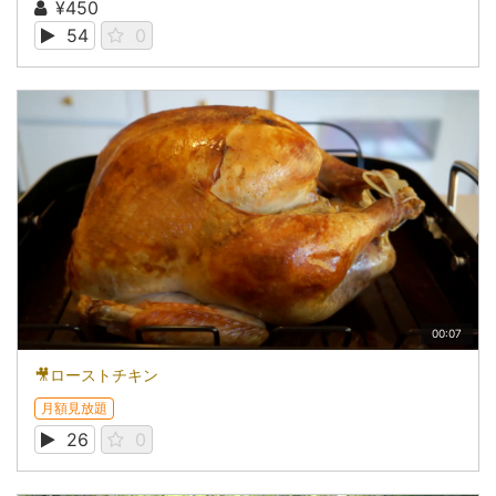
¥450
54
0
00:07
🎥ローストチキン
月額見放題
26
0