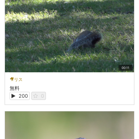
00:11
🎥リス
無料
200
0