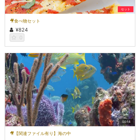
セット
🎥食べ物セット
¥824
0
00:14
🎥【関連ファイル有り】海の中