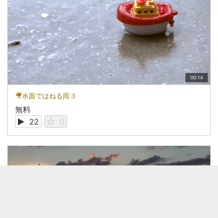
00:14
🎥水面ではねる雨３
無料
22
0