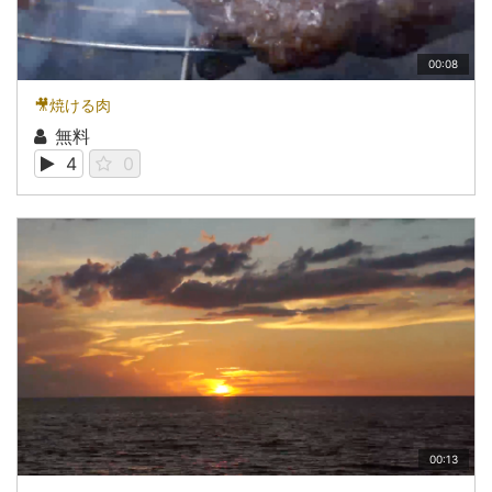
00:08
🎥焼ける肉
無料
4
0
00:13