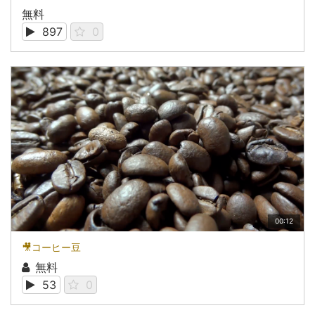
無料
897
0
00:12
🎥コーヒー豆
無料
53
0