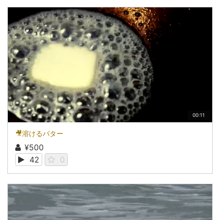
00:11
🎥溶けるバター
¥500
42
0