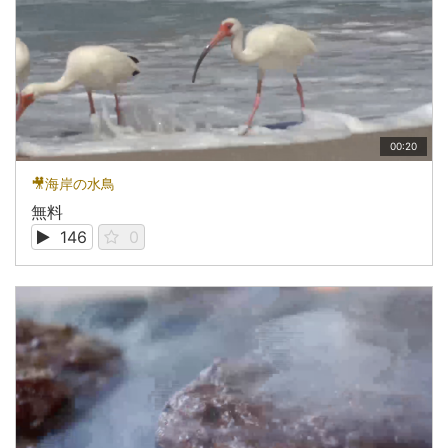
00:20
🎥海岸の水鳥
無料
146
0