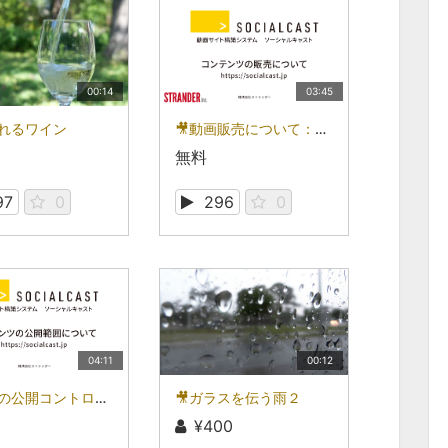
00:14
03:45
がれるワイン
🎥動画販売について：ソーシャルキャストを動画で知る
無料
97
0
296
0
04:11
00:12
🎥動画の公開コントロール：ソーシャルキャストを動画で知る
🎥ガラスを伝う雨２
¥400