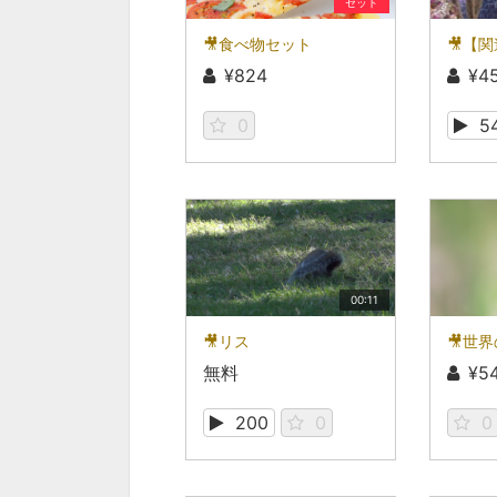
セット
🎥食べ物セット
¥824
¥4
0
5
00:11
🎥リス
🎥世
無料
¥5
200
0
0