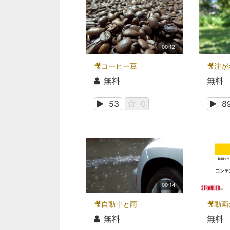
00:12
🎥コーヒー豆
🎥注
無料
無料
53
0
8
00:14
🎥自動車と雨
無料
無料