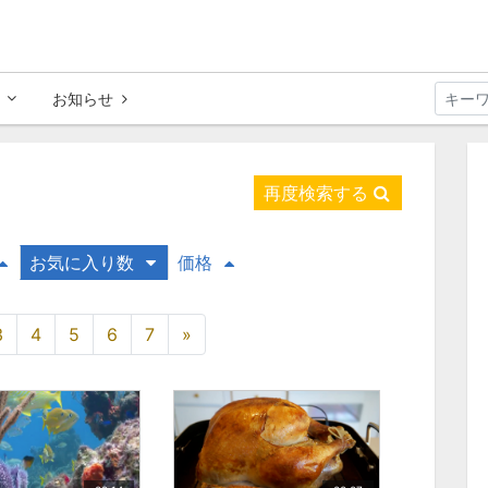
お知らせ
再度検索する
お気に入り数
価格
3
4
5
6
7
»