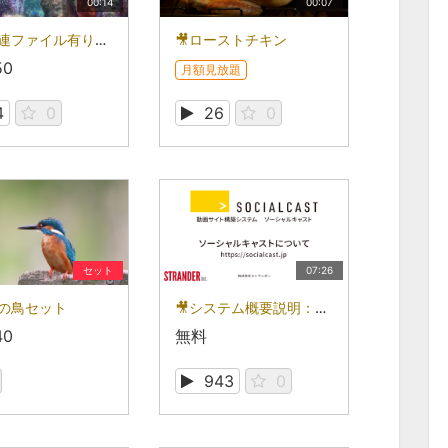
00:14
00:07
🎥【関連ファイル有り】海の中
🎥ローストチキン
50
月額見放題
4
0
26
0
セット
07:26
界の鳥セット
🎥システム概要説明：ソーシャルキャストを動画で知る
40
無料
943
0