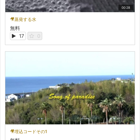
00:28
🎥蒸発する水
無料
17
0
🎥埋込コードその1