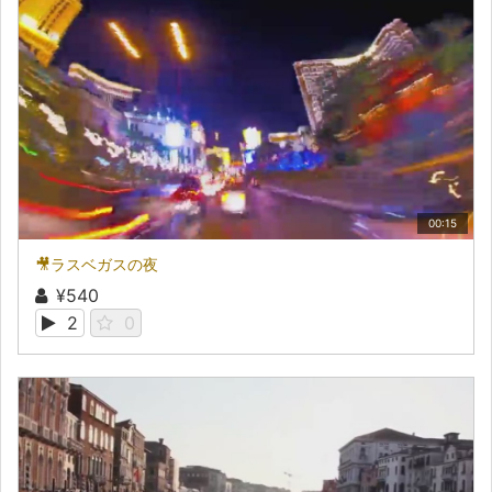
00:15
🎥ラスベガスの夜
¥540
2
0