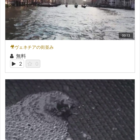
00:13
🎥ヴェネチアの街並み
無料
2
0