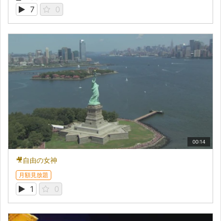
7
0
00:14
🎥自由の女神
月額見放題
1
0