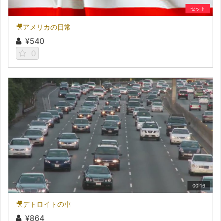
セット
🎥アメリカの日常
¥540
0
00:16
🎥デトロイトの車
¥864